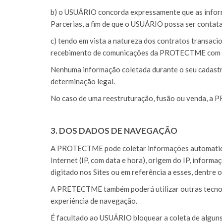
b) o USUÁRIO concorda expressamente que as infor
Parcerias, a fim de que o USUÁRIO possa ser contata
c) tendo em vista a natureza dos contratos transac
recebimento de comunicações da PROTECTME com
Nenhuma informação coletada durante o seu cadastra
determinação legal.
No caso de uma reestruturação, fusão ou venda, a P
3. DOS DADOS DE NAVEGAÇÃO
A PROTECTME pode coletar informações automaticame
Internet (IP, com data e hora), origem do IP, inform
digitado nos Sites ou em referência a esses, dentre o
A PRETECTME também poderá utilizar outras tecnolog
experiência de navegação.
É facultado ao USUÁRIO bloquear a coleta de alguns 