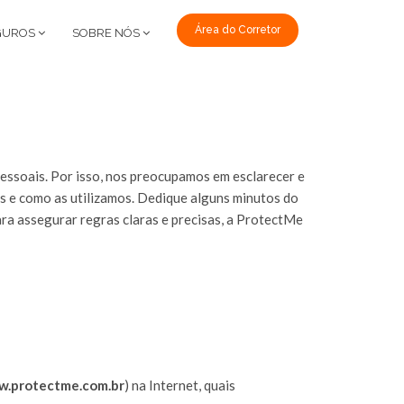
Área do Corretor
GUROS
SOBRE NÓS
essoais. Por isso, nos preocupamos em esclarecer e
s e como as utilizamos. Dedique alguns minutos do
ara assegurar regras claras e precisas, a ProtectMe
.protectme.com.br
) na Internet, quais