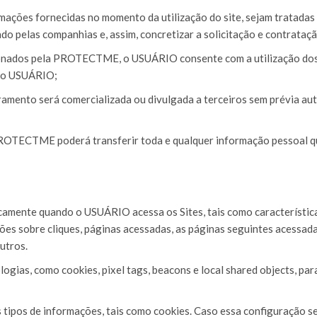
mações fornecidas no momento da utilização do site, sejam trata
do pelas companhias e, assim, concretizar a solicitação e contrataçã
ionados pela PROTECTME, o USUÁRIO consente com a utilização dos d
 o USUÁRIO;
mento será comercializada ou divulgada a terceiros sem prévia auto
ROTECTME poderá transferir toda e qualquer informação pessoal que
nte quando o USUÁRIO acessa os Sites, tais como características
ações sobre cliques, páginas acessadas, as páginas seguintes acessad
utros.
ias, como cookies, pixel tags, beacons e local shared objects, pa
tipos de informações, tais como cookies. Caso essa configuração se