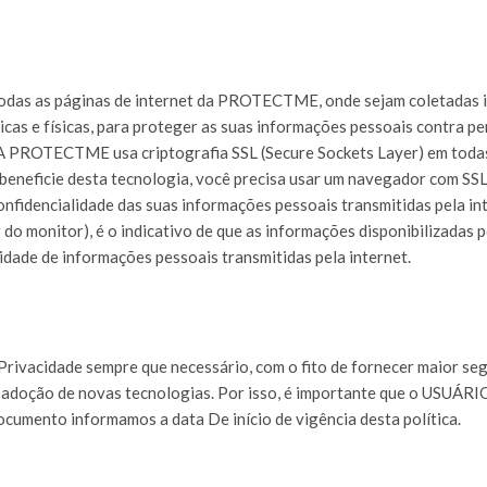
todas as páginas de internet da PROTECTME, onde sejam coletada
nicas e físicas, para proteger as suas informações pessoais contra p
o. A PROTECTME usa criptografia SSL (Secure Sockets Layer) em tod
beneficie desta tecnologia, você precisa usar um navegador com SSL 
nfidencialidade das suas informações pessoais transmitidas pela int
r do monitor), é o indicativo de que as informações disponibilizadas
ade de informações pessoais transmitidas pela internet.
 Privacidade sempre que necessário, com o fito de fornecer maior s
 adoção de novas tecnologias. Por isso, é importante que o USUÁRIO
e documento informamos a data De início de vigência desta política.