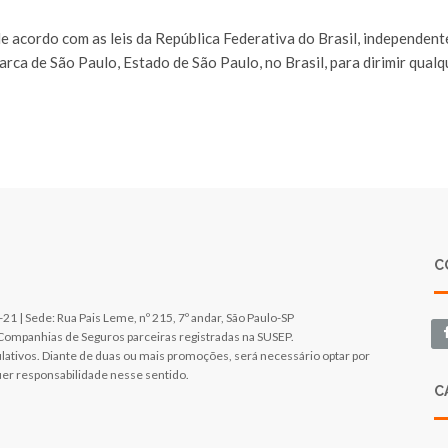
de acordo com as leis da República Federativa do Brasil, independent
ca de São Paulo, Estado de São Paulo, no Brasil, para dirimir qual
C
| Sede: Rua Pais Leme, nº 215, 7º andar, São Paulo-SP
 Companhias de Seguros parceiras registradas na SUSEP.
ativos. Diante de duas ou mais promoções, será necessário optar por
er responsabilidade nesse sentido.
C